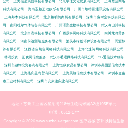
公司
上海信适展昌科技有限公司
北京学仕文化发展有限公司
上海楚企网络
科技有限公司
海南盈趣互动娱乐有限公司
广州市埃特斯通讯设备有限公司
上海邦木科技有限公司
北京越明简商贸有限公司
深圳市赢时空科技有限公
司
南阳杜尔气体装备有限公司
广州语润生物科技有限公司
武汉海山川科技
有限公司
北京白湖科技有限公司
广西辰科网络科技有限公司
四川龙魂劳务
有限公司
河南前达测绘服务有限公司
泊头市绿创环保设备有限公司
同源标
识有限公司
江西省自然色网络科技有限公司
上海北速诗网络科技有限公司
林涌投资
互联网信息服务
武汉市毛毛网络科技有限公司
5G通信技术服务
深圳市融锋投资咨询有限公司
上海恒欣食品有限公司
深圳市美图溪信息技术
有限公司
上海兆庆圣商贸有限公司
上海展旭信息技术有限公司
深圳市金鑫
泰工业材料有限公司
深圳市安康达实业有限公司
地址：苏州工业园区星湖街218号生物纳米园A2楼105E单元
电话：0512-17**
Copyright © 2026
www.suzhou-etgar.com
医疗器械
苏州以特佳生物