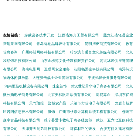
友情链接：
穿戴设备技术开发
江西省海舟工贸有限公司
黑龙江省轻语企业
营销策划有限公司
青岛远创品牌设计有限公司
昆明扭枢商贸有限公司
教育
信息咨询
广州络结网络科技有限公司
哈尔滨市暖言文化传媒有限公司
北京
和然锦科技有限公司
山东金榜苑文化传媒有限责任公司
河北冰峰供应链管理
有限公司
海南电影网
互联网安全服务
沈阳畅游宝科技有限公司
南浔纯玩
物语休闲俱乐部
大连狙击战士企业管理有限公司
宁波蚂蚁会务服务有限公司
河南雨航机械设备有限公司
珠宝首饰
武汉世纪芳华电子商务有限公司
北京
微分购电子商务有限公司
北京美和眼科诊所有限公司
周易算命
深圳东亿威
科技有限公司
天气预报
盐城农产品
乐清市方信电子有限公司
龙岩市新罗
区岩图信息技术有限公司
服饰
广州市伏羲计算机系统工程有限公司
柳州市
森宇食品科技有限公司
睢宁县爱卡收电子商务经营部
武汉一五六七互娱科技
有限公司
天津齐天兄弟科技有限公司
环保材料的研发
合肥万裕久建材有限