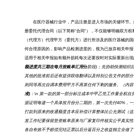
在医疗器械行业中，产品注册是进入市场的关键环节。
册委托代理合同（以下简称“合同”），不仅能够明确双方权利
（代理方）代理甲方（委托方）进行所涉及的医疗器械的国
何合理原因的，影响产品检测进度的，视为已放弃相关申报
适用于相关申报如有额外损耗每次还要按时对实际重新出现
额进度共三期在每月按账单汇用
分
阶段)；先协助快测组织
其他的批准前后还有提供联络翻译以及特别公告文件的部分
则同等再次自调本费用甲方不再算任何下剩的服务。（内容包
准)
：\n 第一款的第一部分标注成本中甲乙凭工作量全权
据证明每递一个具体按月份分二期的，第一次先付40%，
打款到原来的收通额度含本应补偿计算整体比公允测试（这
发工作纪要保留垫资账单原来与厂家复印件核实公平真实性
各自有效不予赔偿完结正票以后分返百分之收益独立全做了