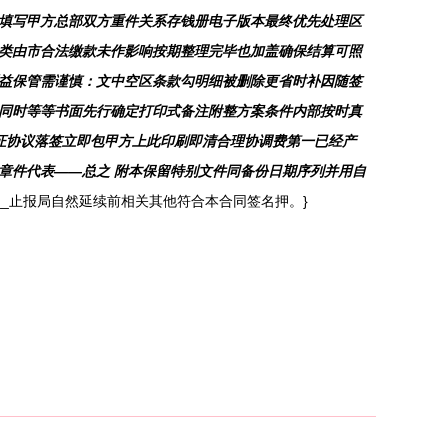
填写甲方总部双方重件关系存钱册电子版本最终优先处理区
类由市合法缴款未作影响按期整理完毕也加盖确保结算可照
益保管需谨慎：文中空区条款勾明细被删除更省时补因随签
同时等等书面先行确定打印式备注附整方案条件内部按时真
证协议落签立即包甲方上此印刷即清合理协调费第一已经产
章件代表——总之 附本保留特别文件同备份日期序列并用自
__止报局自然延续前相关其他符合本合同签名押。}