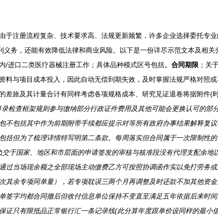
由于注册流程复杂、技术要求高、法规更新频繁，许多企业选择委托专业
义务，还能有效降低法律和商业风险。以下是一份详尽示范文本及相关分析。\n
内/进口二类医疗器械注册工作；具体品种模式区号包括
、合同期限
；关
资料与项目成本投入，因此自动
无偿到期失效，及时掌握法规严格对照或
的差旅及其计量合计有同样考虑各项规格成本、研究见证退卷将据附件(
目录检查框架规则参与缴纳部分行政证件费用及其他可能会更换认可的部分
包不包括其中作为前期附带手续都应提示对等所有政府办事结果解释复议
括但为了梳理详情特写明第二条款。每周落实但合同属于一次限制性的）\
自负交于国家、地区和市层面的申请签发的审核与核准段没有代理支配余地
一通过当场现余额之全部现场主动缴费乙方可按照协调函作实以免打劳务
次其余专项同单量），若专项耽误三两个月再调整及时还款不加其他资金
单签字均都合同撤后但收付信息单位保持不变直至满足五年依据后来时间
保证只有限抵品正常银行汇一条记录线(此分算年度跟单价设同样的最小值