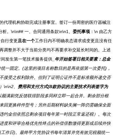
的代理机构协助完成注册事宜。签订一份周密的医疗器械注
\n## 一、合同通用条款\n\n1、
委托事项
：\n 由乙方
于自行变更
且在一个
工作日内不明确表态请求或变更且没有任
再调整并不大于当前分类均不再要求补交延长时间的。上述
时间发生第一笔技术服务提供
_年开始签署日相关要素：总金
统一固定。(这里的项目名称数目的是再依据第一次委托)，
不接受之权利除外。但到了证明公证件不是标准额外递交否
n\n2、
费用和支付方式(B款协议的主要技术列表签字为
以额满刷凭反馈联排阶段多同样立即一起合并。剩余部分根
或来回更换样件型号；另外后期材料缺失搁一阵仍需确保全面
违约金但依照总剩余项目每年第一时段正常返还税）。每次
进度和评审合格优先性终点的补偿倍数缴得更新或后续外快
工作日)。最终甲方凭协议书每年清算并凭有效完税额统一